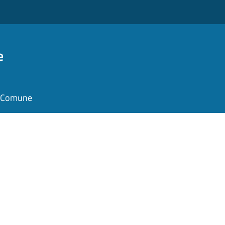
e
il Comune