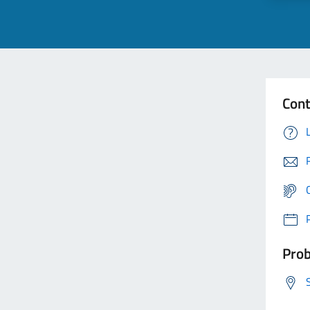
Cont
Prob