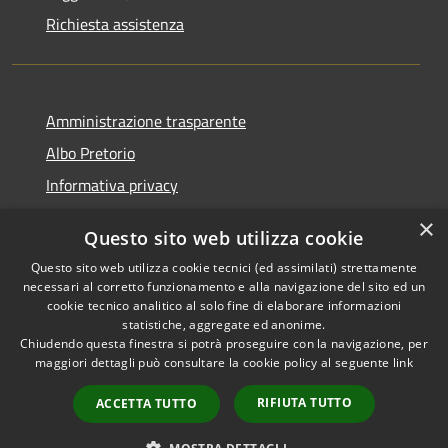
Richiesta assistenza
Amministrazione trasparente
Albo Pretorio
Informativa privacy
Note legali
×
Questo sito web utilizza cookie
Dichiarazione di accessibilità
Questo sito web utilizza cookie tecnici (ed assimilati) strettamente
necessari al corretto funzionamento e alla navigazione del sito ed un
cookie tecnico analitico al solo fine di elaborare informazioni
statistiche, aggregate ed anonime.
Chiudendo questa finestra si potrà proseguire con la navigazione, per
RSS
Copyright © 2026 • Comune di
maggiori dettagli può consultare la cookie policy al seguente
link
Accessibilità
Montappone • Powered by
Privacy
Municipium
Accesso
•
RIFIUTA TUTTO
ACCETTA TUTTO
Cookie
redazione
Mappa del sito