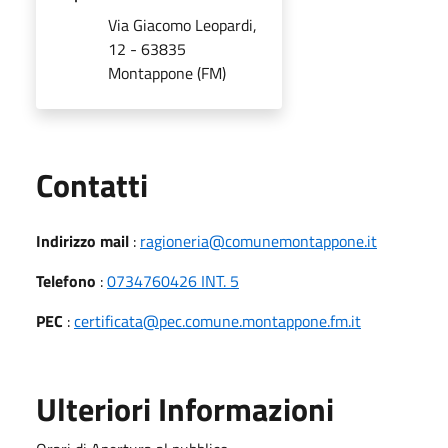
Via Giacomo Leopardi,
12 - 63835
Montappone (FM)
Utili
Contatti
Indirizzo mail
:
ragioneria@comunemontappone.it
Telefono
:
0734760426 INT. 5
PEC
:
certificata@pec.comune.montappone.fm.it
Ulteriori Informazioni