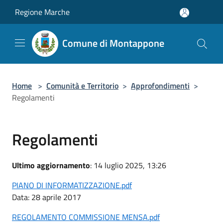
Salta al contenuto principale
Regione Marche
Comune di Montappone
Home
>
Comunità e Territorio
>
Approfondimenti
>
Regolamenti
Regolamenti
Ultimo aggiornamento
: 14 luglio 2025, 13:26
PIANO DI INFORMATIZZAZIONE.pdf
Data: 28 aprile 2017
REGOLAMENTO COMMISSIONE MENSA.pdf