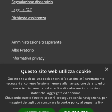
Segnalazione disservizio
Leggi le FAQ
Richiesta assistenza
Amministrazione trasparente
Albo Pretorio
Informativa privacy
Note legali
×
Questo sito web utilizza cookie
Dichiarazione di accessibilità
Questo sito web utilizza cookie tecnici (ed assimilati) strettamente
necessari al corretto funzionamento e alla navigazione del sito ed un
cookie tecnico analitico al solo fine di elaborare informazioni
statistiche, aggregate ed anonime.
Chiudendo questa finestra si potrà proseguire con la navigazione, per
RSS
Copyright © 2026 • Comune di
maggiori dettagli può consultare la cookie policy al seguente
link
Accessibilità
Montappone • Powered by
Privacy
Municipium
Accesso
•