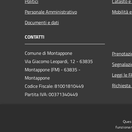
Politici
Catasto e
Personale Amministrativo
Mobilità e
Documenti e dati
CONTATTI
Comune di Montappone
Prenotaz
Via Giacomo Leopardi, 12 - 63835
Segnalazi
Montappone (FM) - 63835 -
Leggi le 
Montappone
Richiesta
Codice Fiscale: 81001810449
Partita IVA: 00371340449
PEC:
certificata@pec.comune.montappone.fm.it
Quest
Centralino Unico: 0734 760426
funzionam