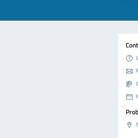
Cont
Prob