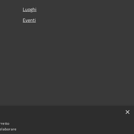
Luoghi
Eventi
×
rretto
 elaborare