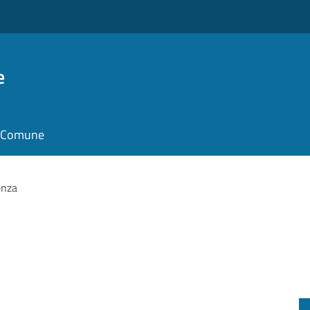
e
il Comune
enza