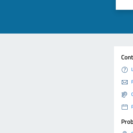
Cont
Prob