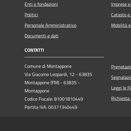
Enti e fondazioni
Imprese 
Politici
Catasto e
Personale Amministrativo
Mobilità e
Documenti e dati
CONTATTI
Comune di Montappone
Prenotaz
Via Giacomo Leopardi, 12 - 63835
Segnalazi
Montappone (FM) - 63835 -
Leggi le 
Montappone
Richiesta
Codice Fiscale: 81001810449
Partita IVA: 00371340449
PEC:
certificata@pec.comune.montappone.fm.it