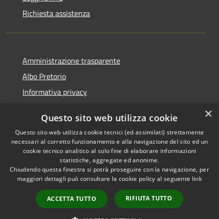
Richiesta assistenza
Amministrazione trasparente
Albo Pretorio
Informativa privacy
Note legali
×
Questo sito web utilizza cookie
Dichiarazione di accessibilità
Questo sito web utilizza cookie tecnici (ed assimilati) strettamente
necessari al corretto funzionamento e alla navigazione del sito ed un
cookie tecnico analitico al solo fine di elaborare informazioni
statistiche, aggregate ed anonime.
Chiudendo questa finestra si potrà proseguire con la navigazione, per
RSS
Copyright © 2026 • Comune di
maggiori dettagli può consultare la cookie policy al seguente
link
Accessibilità
Montappone • Powered by
Privacy
Municipium
Accesso
•
RIFIUTA TUTTO
ACCETTA TUTTO
Cookie
redazione