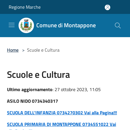
Salta al contenuto principale
Regione Marche
Comune di Montappone
Home
>
Scuole e Cultura
Scuole e Cultura
Ultimo aggiornamento
: 27 ottobre 2023, 11:05
ASILO NIDO 0734340317
SCUOLA DELL'INFANZIA 0734270302 Vai alla Pagina!!!
SCUOLA PRIMARIA DI MONTAPPONE 0734551022 Vai