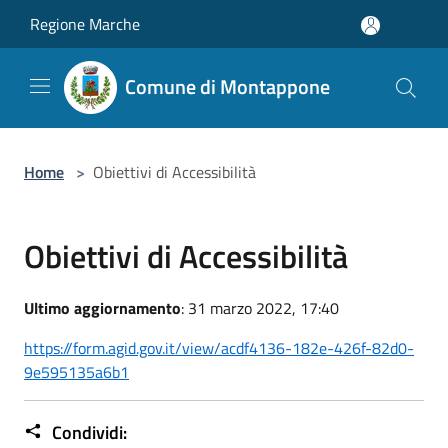
Salta al contenuto principale
Regione Marche
Comune di Montappone
Home
>
Obiettivi di Accessibilità
Obiettivi di Accessibilità
Ultimo aggiornamento
: 31 marzo 2022, 17:40
https://form.agid.gov.it/view/acdf4136-182e-426f-82d0-
9e595135a6b1
Condividi: